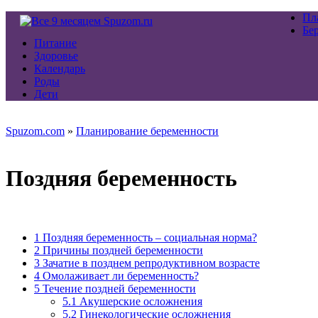
Пл
Бе
Питание
Здоровье
Календарь
Роды
Дети
Spuzom.com
»
Планирование беременности
Поздняя беременность
1
Поздняя беременность – социальная норма?
2
Причины поздней беременности
3
Зачатие в позднем репродуктивном возрасте
4
Омолаживает ли беременность?
5
Течение поздней беременности
5.1
Акушерские осложнения
5.2
Гинекологические осложнения