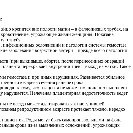
:
яйцо крепится вне полости матки – в фаллопиевых трубах, на
ое кровотечение, угрожающее жизни женщины. Показана
ную трубу.
, инфекционных осложнений и патологии системы гемостаза.
ие заболевания возрастной матери – прежде всего патология
ств (при выкидыше, аборте), после перенесенных операций
 плацента перекрывает внутренний зев – выход из матки. Такое
емы гемостаза и при иных нарушениях. Развивается обильное
тренного кесарева сечения раньше срока.
риводят к тому, что плацента не может полноценно выполнять
у нарушается. Нелеченая плацентарная недостаточность ведет
ны не всегда может адаптироваться к наступившей
 позднем репродуктивном возрасте протекает тяжело, нередко
ых пациенток. Роды могут быть самопроизвольными на фоне
т раньше срока из-за выявленных осложнений, угрожающих