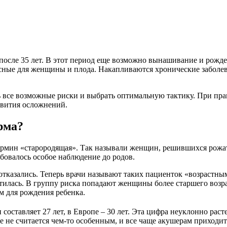
после 35 лет. В этот период еще возможно вынашивание и рожден
ные для женщины и плода. Накапливаются хронические заболева
ить все возможные риски и выбрать оптимальную тактику. При п
звития осложнений.
рма?
ермин «старородящая». Так называли женщин, решившихся рожать 
бовалось особое наблюдение до родов.
тказались. Теперь врачи называют таких пациенток «возрастным
лась. В группу риска попадают женщины более старшего возраста
м для рождения ребенка.
составляет 27 лет, в Европе – 30 лет. Эта цифра неуклонно рас
же не считается чем-то особенным, и все чаще акушерам приходи