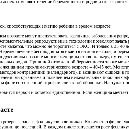
ти аспекты меняют течение беременности и родов и сказываются 
к, способствующих зачатию ребенка в зрелом возрасте:
ем возрасте могут препятствовать различные заболевания репр
Вспомогательные репродуктивные технологии позволяют зачать 
сте кажется, что можно не торопиться с ЭКО. И только в 35-40 л
ередко лечение бесплодия затягивается на долгие годы, и берем
одуктивном возрасте многие женщины строят карьеру, путешеств
 первых родов. Причиной отложенной беременности также может
 к женщинам преклимактерического возраста – 40-45 лет. Менс
 методов контрацепции (календарного), и возникают ошибки в 
менениями организма и появлением нежелательных побочных эффе
 на фоне естественной атрофии слизистой оболочки. Наступает 
новится первой и остается единственной. Если женщина мечтает 
асте
о резерва – запаса фолликулов в яичниках. Количество фолликул
ации до последней. В каждом цикле запускается рост фолликулов