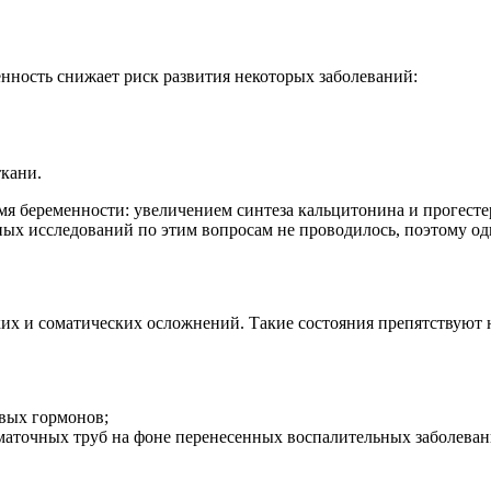
енность снижает риск развития некоторых заболеваний:
ткани.
я беременности: увеличением синтеза кальцитонина и прогесте
ных исследований по этим вопросам не проводилось, поэтому одн
ских и соматических осложнений. Такие состояния препятствую
вых гормонов;
 маточных труб на фоне перенесенных воспалительных заболеван