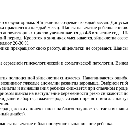
тся овуляторным. Яйцеклетка созревает каждый месяц. Допускает
нка практически каждый месяц. Шансы на зачатие ребенка состав
о ановуляторных циклов увеличивается до 4-6 в течение года. Ша
ий период. Кровоток в яичниках уменьшается, яйцеклетка созрев
вляют 20-30 %.
ники прекращают свою работу, яйцеклетки не созревают. Шансы н
з серьезной гинекологической и соматической патологии. Выде
тия полноценной яйцеклетки снижается. Накапливаются ошибки 
возникают тяжелые аномалии развития зародыша. Эмбрион гибне
ь зачатия и вынашивания ребенка снижается при спаечном проце
риозом шансы на наступление беременности резко снижаются пос
дыши и аборты, тяжелые роды создают препятствия для наступ
ения.
сердца, легких, почек шансы на благополучное зачатие и вынаш
ный диабет).
 шансы на зачатие и благополучное вынашивание ребенка.