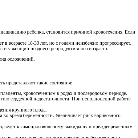
вынашиванию ребенка, становится причиной кровотечения. Если
т в возрасте 18-30 лет, но с годами неизбежно прогрессирует,
сти у женщин позднего репродуктивного возраста.
ития осложнений.
ь представляют такие состояния:
 плаценты, кровотечениям в родах и послеродовом периоде.
витию сердечной недостаточности. При неполноценной работе
дения крупного плода.
а во время беременности. Увеличивает риск варикозного
ка, ведет к самопроизвольному выкидышу и преждевременным
 на организм, повышают риск прерывания беременности.