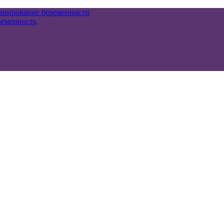
анирование беременности
ременность