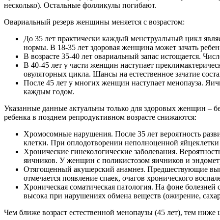
несколько). Остальные фолликулы погибают.
Овариальный резерв женщины меняется с возрастом:
До 35 лет практически каждый менструальный цикл являе
нормы. В 18-35 лет здоровая женщина может зачать ребе
В возрасте 35-40 лет овариальный запас истощается. Числ
В 40-45 лет у части женщин наступает преклимактерическ
овуляторных цикла. Шансы на естественное зачатие соста
После 45 лет у многих женщин наступает менопауза. Яич
каждым годом.
Указанные данные актуальны только для здоровых женщин – бе
ребенка в позднем репродуктивном возрасте снижаются:
Хромосомные нарушения. После 35 лет вероятность разви
клетки. При оплодотворении неполноценной яйцеклетки 
Хронические гинекологические заболевания. Вероятност
яичников. У женщин с поликистозом яичников и эндомет
Отягощенный акушерский анамнез. Предшествующие выки
отмечается появление спаек, очагов хронического воспал
Хроническая соматическая патология. На фоне болезней 
высока при нарушениях обмена веществ (ожирение, сахар
Чем ближе возраст естественной менопаузы (45 лет), тем ниже