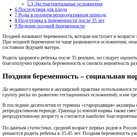
5.3
Экстрагенитальные осложнения
6
Последствия для плода
7
Роды в позднем репродуктивном периоде
8
Подготовка к беременности после 35 лет
9
Ведение поздней беременности
Поздней называют беременность, которая наступает в возрасте 
При поздней беременности чаще развиваются осложнения, опас
состоянии будущей матери.
Родить здорового ребенка после 35 реально, но следует оцен
благополучно прожить беременность и снизить вероятность ра
Поздняя беременность – социальная но
До недавнего времени в акушерской практике использовался т
группу риска по развитию гестационных осложнений, и им тре
В последние десятилетия от термина «старородящая» акушеры о
репродуктивном периоде. Граница условной нормы также смести
репродуктивному возрасту и считается наиболее благоприятны
По данным статистики, средний возраст первых родов в России 
решаются родить ребенка в 35-45 лет. Поздняя беременность у