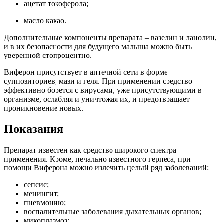
ацетат токоферола;
масло какао.
Дополнительные компоненты препарата – вазелин и ланолин,
и в их безопасности для будущего малыша можно быть
уверенной стопроцентно.
Виферон присутствует в аптечной сети в форме
суппозиториев, мази и геля. При применении средство
эффективно борется с вирусами, уже присутствующими в
организме, ослабляя и уничтожая их, и предотвращает
проникновение новых.
Показания
Препарат известен как средство широкого спектра
применения. Кроме, печально известного герпеса, при
помощи Виферона можно излечить целый ряд заболеваний:
сепсис;
менингит;
пневмонию;
воспалительные заболевания дыхательных органов;
микоплазмоз;