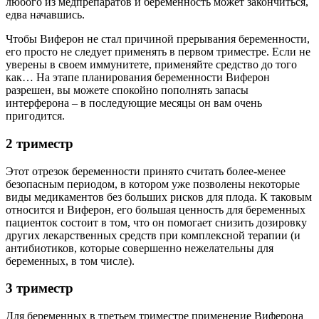
любого из медпрепаратов и беременность может закончиться,
едва начавшись.
Чтобы Виферон не стал причиной прерывания беременности,
его просто не следует применять в первом триместре. Если не
уверены в своем иммунитете, применяйте средство до того
как… На этапе планирования беременности Виферон
разрешен, вы можете спокойно пополнять запасы
интерферона – в последующие месяцы он вам очень
пригодится.
2 триместр
Этот отрезок беременности принято считать более-менее
безопасным периодом, в котором уже позволены некоторые
виды медикаментов без больших рисков для плода. К таковым
относится и Виферон, его большая ценность для беременных
пациенток состоит в том, что он помогает снизить дозировку
других лекарственных средств при комплексной терапии (и
антибиотиков, которые совершенно нежелательны для
беременных, в том числе).
3 триместр
Для беременных в третьем триместре применение Виферона