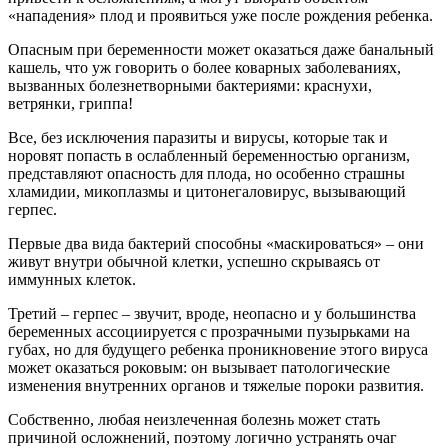
«нападения» плод и проявиться уже после рождения ребенка.
Опасным при беременности может оказаться даже банальный
кашель, что уж говорить о более коварных заболеваниях,
вызванных болезнетворными бактериями: краснухи,
ветрянки, гриппа!
Все, без исключения паразиты и вирусы, которые так и
норовят попасть в ослабленный беременностью организм,
представляют опасность для плода, но особенно страшны
хламидии, микоплазмы и цитонегаловирус, вызывающий
герпес.
Первые два вида бактерий способны «маскироваться» – они
живут внутри обычной клетки, успешно скрываясь от
иммунных клеток.
Третий – герпес – звучит, вроде, неопасно и у большинства
беременных ассоциируется с прозрачными пузырьками на
губах, но для будущего ребенка проникновение этого вируса
может оказаться роковым: он вызывает патологические
изменения внутренних органов и тяжелые пороки развития.
Собственно, любая неизлеченная болезнь может стать
причиной осложнений, поэтому логично устранять очаг