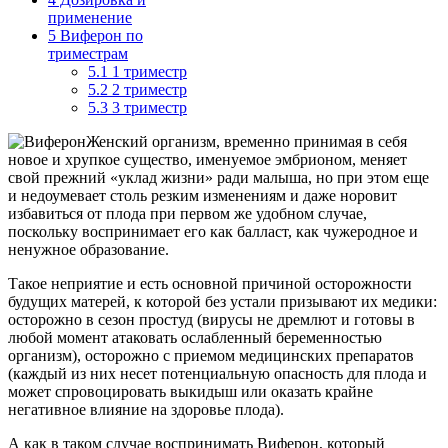
применение
5
Виферон по
триместрам
5.1
1 триместр
5.2
2 триместр
5.3
3 триместр
Женский организм, временно принимая в себя
новое и хрупкое существо, именуемое эмбрионом, меняет
свой прежний «уклад жизни» ради малыша, но при этом еще
и недоумевает столь резким изменениям и даже норовит
избавиться от плода при первом же удобном случае,
поскольку воспринимает его как балласт, как чужеродное и
ненужное образование.
Такое неприятие и есть основной причиной осторожности
будущих матерей, к которой без устали призывают их медики:
осторожно в сезон простуд (вирусы не дремлют и готовы в
любой момент атаковать ослабленный беременностью
организм), осторожно с приемом медицинских препаратов
(каждый из них несет потенциальную опасность для плода и
может спровоцировать выкидыш или оказать крайне
негативное влияние на здоровье плода).
А как в таком случае воспринимать Виферон, который