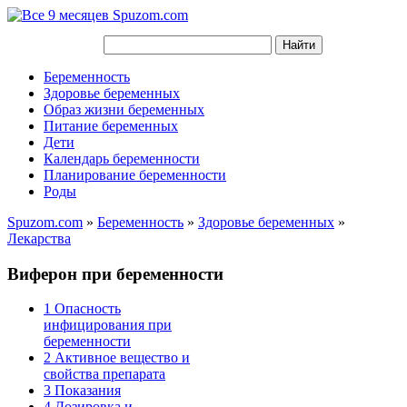
Беременность
Здоровье беременных
Образ жизни беременных
Питание беременных
Дети
Календарь беременности
Планирование беременности
Роды
Spuzom.com
»
Беременность
»
Здоровье беременных
»
Лекарства
Виферон при беременности
1
Опасность
инфицирования при
беременности
2
Активное вещество и
свойства препарата
3
Показания
4
Дозировка и