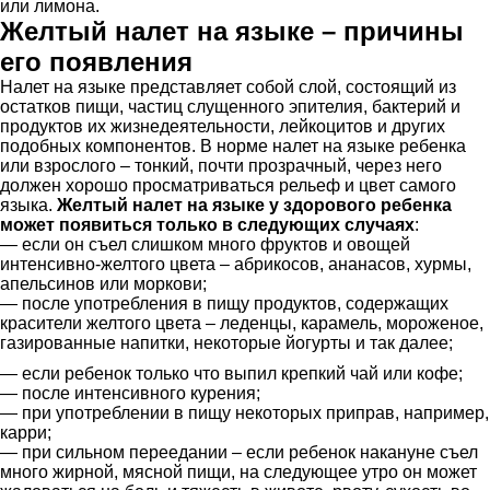
или лимона.
Желтый налет на языке – причины
его появления
Налет на языке представляет собой слой, состоящий из
остатков пищи, частиц слущенного эпителия, бактерий и
продуктов их жизнедеятельности, лейкоцитов и других
подобных компонентов. В норме налет на языке ребенка
или взрослого – тонкий, почти прозрачный, через него
должен хорошо просматриваться рельеф и цвет самого
языка.
Желтый налет на языке у здорового ребенка
может появиться только в следующих случаях
:
— если он съел слишком много фруктов и овощей
интенсивно-желтого цвета – абрикосов, ананасов, хурмы,
апельсинов или моркови;
— после употребления в пищу продуктов, содержащих
красители желтого цвета – леденцы, карамель, мороженое,
газированные напитки, некоторые йогурты и так далее;
— если ребенок только что выпил крепкий чай или кофе;
— после интенсивного курения;
— при употреблении в пищу некоторых приправ, например,
карри;
— при сильном переедании – если ребенок накануне съел
много жирной, мясной пищи, на следующее утро он может