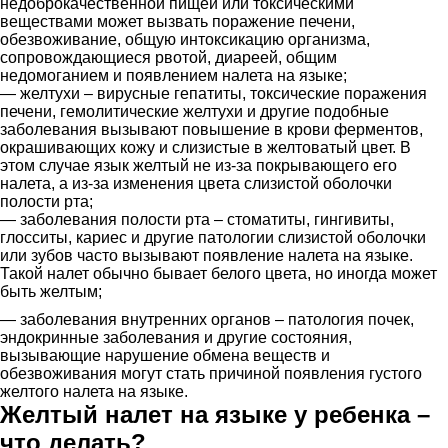
недоброкачественной пищей или токсическими
веществами может вызвать поражение печени,
обезвоживание, общую интоксикацию организма,
сопровождающиеся рвотой, диареей, общим
недомоганием и появлением налета на языке;
— желтухи – вирусные гепатиты, токсические поражения
печени, гемолитические желтухи и другие подобные
заболевания вызывают повышение в крови ферментов,
окрашивающих кожу и слизистые в желтоватый цвет. В
этом случае язык желтый не из-за покрывающего его
налета, а из-за изменения цвета слизистой оболочки
полости рта;
— заболевания полости рта – стоматиты, гингивиты,
глосситы, кариес и другие патологии слизистой оболочки
или зубов часто вызывают появление налета на языке.
Такой налет обычно бывает белого цвета, но иногда может
быть желтым;
— заболевания внутренних органов – патология почек,
эндокринные заболевания и другие состояния,
вызывающие нарушение обмена веществ и
обезвоживания могут стать причиной появления густого
желтого налета на языке.
Желтый налет на языке у ребенка –
что делать?