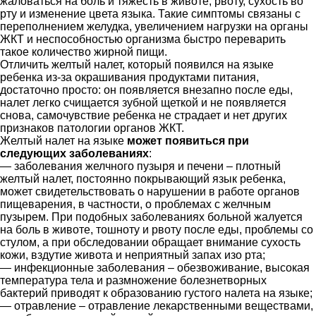
жаловаться на боль и тяжесть в животе, рвоту, сухость во
рту и изменение цвета языка. Такие симптомы связаны с
переполнением желудка, увеличением нагрузки на органы
ЖКТ и неспособностью организма быстро переварить
такое количество жирной пищи.
Отличить желтый налет, который появился на языке
ребенка из-за окрашивания продуктами питания,
достаточно просто: он появляется внезапно после еды,
налет легко счищается зубной щеткой и не появляется
снова, самочувствие ребенка не страдает и нет других
признаков патологии органов ЖКТ.
Желтый налет на языке
может появиться при
следующих заболеваниях
:
— заболевания желчного пузыря и печени – плотный
желтый налет, постоянно покрывающий язык ребенка,
может свидетельствовать о нарушении в работе органов
пищеварения, в частности, о проблемах с желчным
пузырем. При подобных заболеваниях больной жалуется
на боль в животе, тошноту и рвоту после еды, проблемы со
стулом, а при обследовании обращает внимание сухость
кожи, вздутие живота и неприятный запах изо рта;
— инфекционные заболевания – обезвоживание, высокая
температура тела и размножение болезнетворных
бактерий приводят к образованию густого налета на языке;
— отравление – отравление лекарственными веществами,