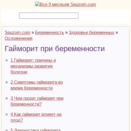
Spuzom.com
»
Беременность
»
Здоровье беременных
»
Осложенения
Гайморит при беременности
1
Гайморит: причины и
механизмы развития
болезни
2
Симптомы гайморита во
время беременности
3
Чем грозит гайморит при
беременности?
4
Как гайморит влияет на
плод?
5
Диагностика гайморита