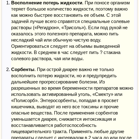
Восполнение потерь жидкости
. При поносе организм
теряет большое количество жидкости, поэтому важно
как можно быстрее восстановить ее объем. С этой
задачей лучше всего справятся специальные солевые
растворы («Регидрон», «Трисоль»). Если под рукой не
оказалось этого полезного препарата, можно пить
несладкий чай или обычную чистую воду.
Ориентироваться следует на объемы выведенной
жидкости. В среднем в час следует пить ? стакана
солевого раствора, чая или воды.
Сорбенты
. При острой диарее важно не только
восполнить потерю жидкости, но и предупредить
дальнейшее прогрессирование болезни. Из
разрешенных во время беременности препаратов можно
использовать активированный уголь, «Смекту» или
«Полисорб». Энтеросорбенты, попадая в просвет
кишечника, выводят из него все токсины и прочие
опасные вещества. После применения сорбентов
уменьшается диарея, снижается интоксикация и
восстанавливается работоспособность
пищеварительного тракта. Применять любые другие
препараты следует с интервалом в 2 часа до или после