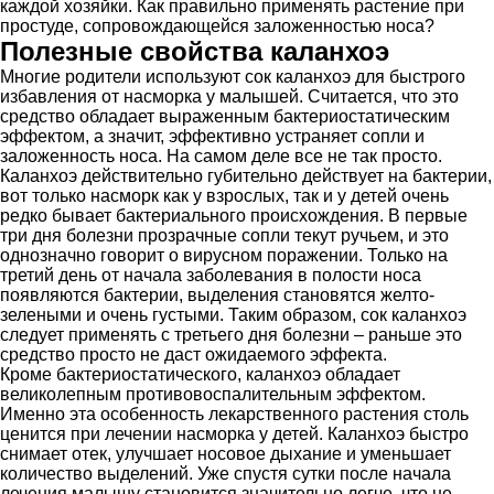
каждой хозяйки. Как правильно применять растение при
простуде, сопровождающейся заложенностью носа?
Полезные свойства каланхоэ
Многие родители используют сок каланхоэ для быстрого
избавления от насморка у малышей. Считается, что это
средство обладает выраженным бактериостатическим
эффектом, а значит, эффективно устраняет сопли и
заложенность носа. На самом деле все не так просто.
Каланхоэ действительно губительно действует на бактерии,
вот только насморк как у взрослых, так и у детей очень
редко бывает бактериального происхождения. В первые
три дня болезни прозрачные сопли текут ручьем, и это
однозначно говорит о вирусном поражении. Только на
третий день от начала заболевания в полости носа
появляются бактерии, выделения становятся желто-
зелеными и очень густыми. Таким образом, сок каланхоэ
следует применять с третьего дня болезни – раньше это
средство просто не даст ожидаемого эффекта.
Кроме бактериостатического, каланхоэ обладает
великолепным противовоспалительным эффектом.
Именно эта особенность лекарственного растения столь
ценится при лечении насморка у детей. Каланхоэ быстро
снимает отек, улучшает носовое дыхание и уменьшает
количество выделений. Уже спустя сутки после начала
лечения малышу становится значительно легче, что не