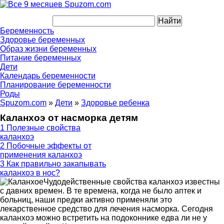
Беременность
Здоровье беременных
Образ жизни беременных
Питание беременных
Дети
Календарь беременности
Планирование беременности
Роды
Spuzom.com
»
Дети
»
Здоровье ребенка
Каланхоэ от насморка детям
1
Полезные свойства
каланхоэ
2
Побочные эффекты от
применения каланхоэ
3
Как правильно закапывать
каланхоэ в нос?
Чудодейственные свойства каланхоэ известны
с давних времен. В те времена, когда не было аптек и
больниц, наши предки активно применяли это
лекарственное средство для лечения насморка. Сегодня
каланхоэ можно встретить на подоконнике едва ли не у