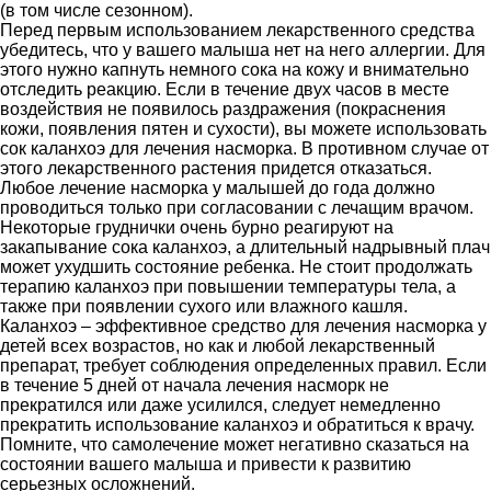
(в том числе сезонном).
Перед первым использованием лекарственного средства
убедитесь, что у вашего малыша нет на него аллергии. Для
этого нужно капнуть немного сока на кожу и внимательно
отследить реакцию. Если в течение двух часов в месте
воздействия не появилось раздражения (покраснения
кожи, появления пятен и сухости), вы можете использовать
сок каланхоэ для лечения насморка. В противном случае от
этого лекарственного растения придется отказаться.
Любое лечение насморка у малышей до года должно
проводиться только при согласовании с лечащим врачом.
Некоторые груднички очень бурно реагируют на
закапывание сока каланхоэ, а длительный надрывный плач
может ухудшить состояние ребенка. Не стоит продолжать
терапию каланхоэ при повышении температуры тела, а
также при появлении сухого или влажного кашля.
Каланхоэ – эффективное средство для лечения насморка у
детей всех возрастов, но как и любой лекарственный
препарат, требует соблюдения определенных правил. Если
в течение 5 дней от начала лечения насморк не
прекратился или даже усилился, следует немедленно
прекратить использование каланхоэ и обратиться к врачу.
Помните, что самолечение может негативно сказаться на
состоянии вашего малыша и привести к развитию
серьезных осложнений.