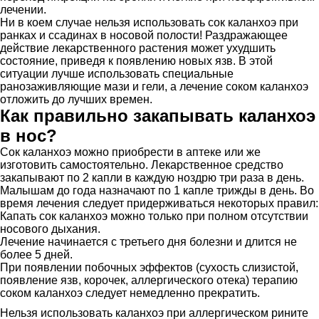
лечении.
Ни в коем случае нельзя использовать сок каланхоэ при
ранках и ссадинах в носовой полости! Раздражающее
действие лекарственного растения может ухудшить
состояние, приведя к появлению новых язв. В этой
ситуации лучше использовать специальные
ранозаживляющие мази и гели, а лечение соком каланхоэ
отложить до лучших времен.
Как правильно закапывать каланхоэ
в нос?
Сок каланхоэ можно приобрести в аптеке или же
изготовить самостоятельно. Лекарственное средство
закапывают по 2 капли в каждую ноздрю три раза в день.
Малышам до года назначают по 1 капле трижды в день. Во
время лечения следует придерживаться некоторых правил:
Капать сок каланхоэ можно только при полном отсутствии
носового дыхания.
Лечение начинается с третьего дня болезни и длится не
более 5 дней.
При появлении побочных эффектов (сухость слизистой,
появление язв, корочек, аллергического отека) терапию
соком каланхоэ следует немедленно прекратить.
Нельзя использовать каланхоэ при аллергическом рините