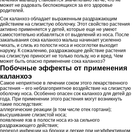
может не радовать беспокоящихся за его здоровье
родителей.
Сок каланхоэ обладает выраженным раздражающим
действием на слизистую оболочку. Этот свойство растения
активно применяется у детей, которые еще не умеют
самостоятельно избавляться от выделений из носа. После
закапывания сока каланхоэ малыш начинает усиленно
чихать, и слизь из полости носа и носоглотки выходит
наружу. К сожалению, раздражающее действие растения
на слизистую приносит не только пользу, но и вред. Чем
может быть опасно применение сока каланхоэ?
Побочные эффекты от применения
каланхоэ
Самое неприятное в лечении соком этого лекарственного
растения – его неблагоприятное воздействие на слизистую
оболочку носа. Особенно опасен сок каланхоэ для детей до
года. При применении этого растения могут возникнуть
такие последствия:
аллергические реакции (в том числе отек гортани);
высушивание слизистой носа;
появление язв в полости носа из-за сильного
раздражающего действия;
переход инфекции на бронхи и легкие при неэффективном