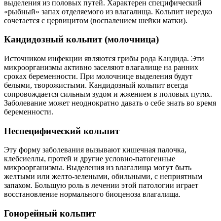
выделения из половых путей. Характерен специфический
«рыбный» запах отделяемого из влагалища. Кольпит нередко
сочетается с цервицитом (воспалением шейки матки).
Кандидозный кольпит (молочница)
Источником инфекции являются грибы рода Кандида. Эти
микроорганизмы активно заселяют влагалище на ранних
сроках беременности. При молочнице выделения будут
белыми, творожистыми. Кандидозный кольпит всегда
сопровождается сильным зудом и жжением в половых путях.
Заболевание может неоднократно давать о себе знать во время
беременности.
Неспецифический кольпит
Эту форму заболевания вызывают кишечная палочка,
клебсиеллы, протей и другие условно-патогенные
микроорганизмы. Выделения из влагалища могут быть
желтыми или желто-зелеными, обильными, с неприятным
запахом. Большую роль в лечении этой патологии играет
восстановление нормального биоценоза влагалища.
Гонорейный кольпит