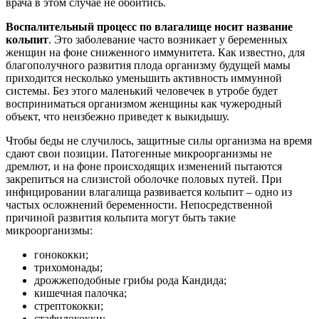
врача в этом случае не обойтись.
Воспалительный процесс по влагалище носит название
кольпит
. Это заболевание часто возникает у беременных
женщин на фоне сниженного иммунитета. Как известно, для
благополучного развития плода организму будущей мамы
приходится несколько уменьшить активность иммунной
системы. Без этого маленький человечек в утробе будет
восприниматься организмом женщины как чужеродный
объект, что неизбежно приведет к выкидышу.
Чтобы беды не случилось, защитные силы организма на время
сдают свои позиции. Патогенные микроорганизмы не
дремлют, и на фоне происходящих изменений пытаются
закрепиться на слизистой оболочке половых путей. При
инфицировании влагалища развивается кольпит – одно из
частых осложнений беременности. Непосредственной
причиной развития кольпита могут быть такие
микроорганизмы:
гонококки;
трихомонады;
дрожжеподобные грибы рода Кандида;
кишечная палочка;
стрептококки;
стафилококки;