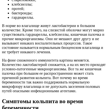
клебсиеллы;
протей;
бактероиды;
гарднареллы.
В норме во влагалище живут лактобактерии в большом
количестве. Кроме того, на слизистой оболочке могут мирно
существовать гарднареллы, клебсиеллы, кишечная палочка и
прочие микроорганизмы. Они не мешают друг другу и не
вызывают никаких воспалительных процессов. Такое
состояние называется нормальным биоценозом влагалища и
не требует никакого лечения.
На фоне сниженного иммунитета картина меняется.
Количество лактобактерий снижается, а на их место приходят
условно-патогенные микроорганизмы. Все та же кишечная
палочка при большом ее распространении может стать
причиной развития кольпита. Вот почему во время
беременности так важно поддерживать нормальную
микрофлору влагалища и не допускать заселения половых
путей опасными инфекционными агентами.
Симптомы кольпита во время
беременности