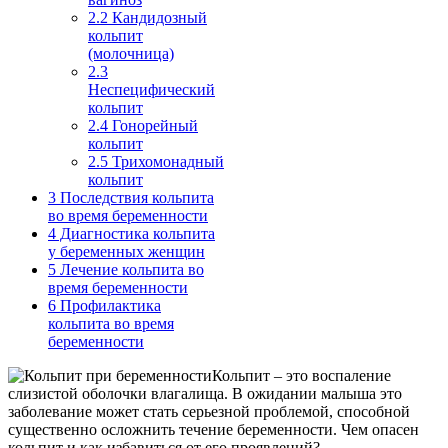
2.2
Кандидозный
кольпит
(молочница)
2.3
Неспецифический
кольпит
2.4
Гонорейный
кольпит
2.5
Трихомонадный
кольпит
3
Последствия кольпита
во время беременности
4
Диагностика кольпита
у беременных женщин
5
Лечение кольпита во
время беременности
6
Профилактика
кольпита во время
беременности
Кольпит – это воспаление
слизистой оболочки влагалища. В ожидании малыша это
заболевание может стать серьезной проблемой, способной
существенно осложнить течение беременности. Чем опасен
кольпит и как избавиться от его проявлений?