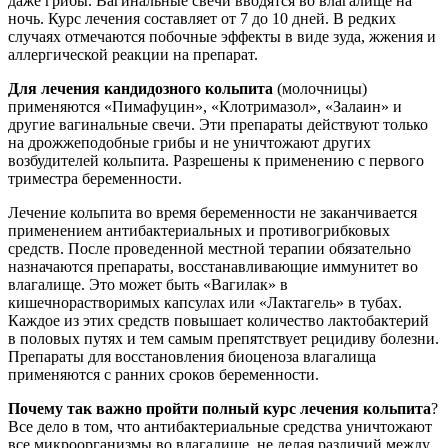
даже грибы. Вагинальные свечи вводятся во влагалище на
ночь. Курс лечения составляет от 7 до 10 дней. В редких
случаях отмечаются побочные эффекты в виде зуда, жжения и
аллергической реакции на препарат.
Для лечения кандидозного кольпита
(молочницы)
применяются «Пимафуцин», «Клотримазол», «Залаин» и
другие вагинальные свечи. Эти препараты действуют только
на дрожжеподобные грибы и не уничтожают других
возбудителей кольпита. Разрешены к применению с первого
триместра беременности.
Лечение кольпита во время беременности не заканчивается
применением антибактериальных и противогрибковых
средств. После проведенной местной терапии обязательно
назначаются препараты, восстанавливающие иммунитет во
влагалище. Это может быть «Вагилак» в
кишечнорастворимых капсулах или «Лактагель» в тубах.
Каждое из этих средств повышает количество лактобактерий
в половых путях и тем самым препятствует рецидиву болезни.
Препараты для восстановления биоценоза влагалища
применяются с ранних сроков беременности.
Почему так важно пройти полный курс лечения кольпита
?
Все дело в том, что антибактериальные средства уничтожают
все микроорганизмы во влагалище, не делая различий между