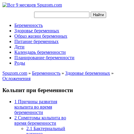
Беременность
Здоровье беременных
Образ жизни беременных
Питание беременных
Дети
Календарь беременности
Планирование беременности
Роды
Spuzom.com
»
Беременность
»
Здоровье беременных
»
Осложенения
Кольпит при беременности
1
Причины развития
кольпита во время
беременности
2
Симптомы кольпита во
время беременности
2.1
Бактериальный
вагиноз