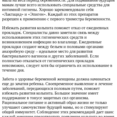
мыла на весь период беременности. Для подмывания будущим
мамам лучше всего использовать специальные средства для
интимной гигиены. Хорошо зарекомендовали себя
«Лактацид» и «Эпиген». Каждый из этих препаратов
разрешен к применению с первого триместра беременности.
Избежать развития кольпита поможет отказ от ежедневных
прокладок. Специалисты давно заметили связь между
использованием этих гигиенических средств и
возникновением инфекции во влагалище. Ежедневные
прокладки создают между бельем и половыми органами
анаэробную среду – идеальное место для развития
бактериального вагиноза и других заболеваний. Если
полностью отказаться от гигиенических прокладок
невозможно, следует хотя бы ограничить их использование в
течение дня.
Забота о здоровье беременной женщины должна начинаться
еще до зачатия ребенка. Своевременное выявление и лечение
заболеваний, передающихся половым путем, поможет
избежать развития кольпита. Большое значение имеет
поддержание в тонусе защитных сил организма.
Рациональное питание и активный образ жизни не только
улучшают самочувствие будущей мамы, но и стимулируют
общий иммунитет. Соблюдение этих рекомендаций дает шанс
каждой женщине предотвратить появление кольпита во время