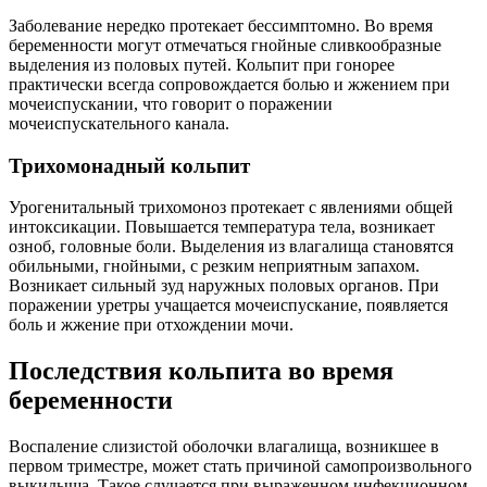
Заболевание нередко протекает бессимптомно. Во время
беременности могут отмечаться гнойные сливкообразные
выделения из половых путей. Кольпит при гонорее
практически всегда сопровождается болью и жжением при
мочеиспускании, что говорит о поражении
мочеиспускательного канала.
Трихомонадный кольпит
Урогенитальный трихомоноз протекает с явлениями общей
интоксикации. Повышается температура тела, возникает
озноб, головные боли. Выделения из влагалища становятся
обильными, гнойными, с резким неприятным запахом.
Возникает сильный зуд наружных половых органов. При
поражении уретры учащается мочеиспускание, появляется
боль и жжение при отхождении мочи.
Последствия кольпита во время
беременности
Воспаление слизистой оболочки влагалища, возникшее в
первом триместре, может стать причиной самопроизвольного
выкидыша. Такое случается при выраженном инфекционном