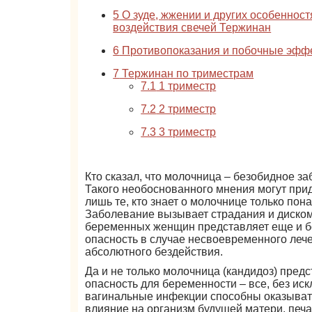
5
О зуде, жжении и других особенност
воздействия свечей Тержинан
6
Противопоказания и побочные эфф
7
Тержинан по триместрам
7.1
1 триместр
7.2
2 триместр
7.3
3 триместр
Кто сказал, что молочница – безобидное з
Такого необоснованного мнения могут при
лишь те, кто знает о молочнице только пон
Заболевание вызывает страдания и диском
беременных женщин представляет еще и 
опасность в случае несвоевременного леч
абсолютного бездействия.
Да и не только молочница (кандидоз) пред
опасность для беременности – все, без ис
вагинальные инфекции способны оказыват
влияние на организм будущей матери, печ