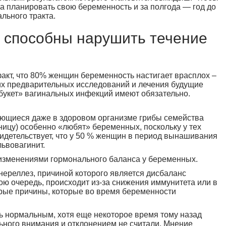
а планировать свою беременность и за полгода — год до
льного тракта.
 способны нарушить течение
акт, что 80% женщин беременность настигает врасплох –
их предварительных исследований и лечения будущие
«букет» вагинальных инфекций имеют обязательно.
ющиеся даже в здоровом организме грибы семейства
цу) особенно «любят» беременных, поскольку у тех
видетельствует, что у 50 % женщин в период вынашивания
ьвовагинит.
изменениями гормонального баланса у беременных.
нереллез, причиной которого является дисбаланс
ю очередь, происходит из-за снижения иммунитета или в
орые причины, которые во время беременности
ть нормальным, хотя еще некоторое время тому назад
ьного внимания и отклонением не считали. Мнение