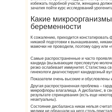
избежать подобной участи, женщина должн
зачатия пойти курс исследований урогенита
Какие микроорганизмы
беременности
К сожалению, приходится констатировать ф
никакой подготовки к вынашиванию, никак
мамочки не проводили, поэтому одну или 
Самые распространенные и часто проявля
кандида (вызывающие пресловутую молочни
резко ослабевает иммунитет. Статистика с
гинекологи диагностируют кандидозный вул
Показатели очень высокие и обусловлены 
Другая распространенная проблема – гард
микрофлоры влагалища. А дисбаланс, в сво
результате спринцевания (есть еще некот
неактуальны).
Состояние дисбаланса никак нельзя счита
медики не обращали на него столь пристал