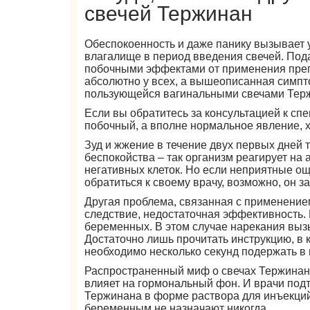
свечей Тержинан
Обеспокоенность и даже панику вызывает
влагалище в период введения свечей. Под
побочными эффектами от применения преп
абсолютно у всех, а вышеописанная симпто
пользующейся вагинальными свечами Тер
Если вы обратитесь за консультацией к спе
побочный, а вполне нормальное явление, х
Зуд и жжение в течение двух первых дней 
беспокойства – так организм реагирует н
негативных клеток. Но если неприятные о
обратиться к своему врачу, возможно, он з
Другая проблема, связанная с применением
следствие, недостаточная эффективность.
беременных. В этом случае нарекания вызы
Достаточно лишь прочитать инструкцию, в 
необходимо несколько секунд подержать в 
Распространенный миф о свечах Тержинан,
влияет на гормональный фон. И врачи под
Тержинана в форме раствора для инъекций
беременным не назначают никогда.