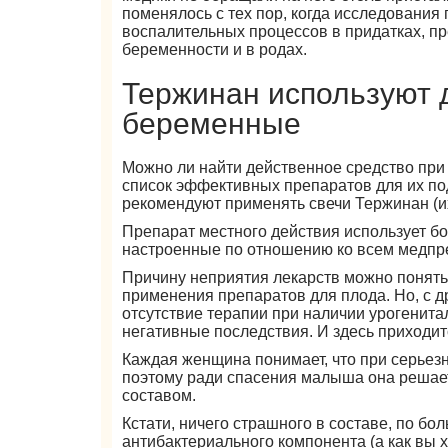
поменялось с тех пор, когда исследования
воспалительных процессов в придатках, п
беременности и в родах.
Тержинан используют 
беременные
Можно ли найти действенное средство при
список эффективных препаратов для их по
рекомендуют применять свечи Тержинан (и
Препарат местного действия использует б
настроенные по отношению ко всем медпр
Причину неприятия лекарств можно понят
применения препаратов для плода. Но, с д
отсутствие терапии при наличии урогенит
негативные последствия. И здесь приходит
Каждая женщина понимает, что при серьез
поэтому ради спасения малыша она решае
составом.
Кстати, ничего страшного в составе, по бол
антибактериального компонента (а как вы х