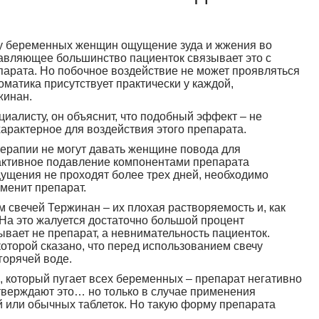
 у беременных женщин ощущение зуда и жжения во
авляющее большинство пациенток связывает это с
арата. Но побочное воздействие не может проявляться
матика присутствует практически у каждой,
жинан.
циалисту, он объяснит, что подобный эффект – не
арактерное для воздействия этого препарата.
терапии не могут давать женщине повода для
а активное подавление компонентами препарата
щущения не проходят более трех дней, необходимо
аменит препарат.
 свечей Тержинан – их плохая растворяемость и, как
 На это жалуется достаточно большой процент
вает не препарат, а невнимательность пациенток.
которой сказано, что перед использованием свечу
горячей воде.
 который пугает всех беременных – препарат негативно
тверждают это… но только в случае применения
 или обычных таблеток. Но такую форму препарата