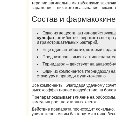
терапии вагинальными таблетками заключа
заражения – никакого всасывания, никаког
Состав и фармакокине
Одно из веществ, активнодействующ
сульфат
, антибиотик широкого спектр
и грамотрицательных бактерий.
Еще один антибиотик, который подав
Преднизолон – имеет антивоспалител
Тернидазол – действует на анаэробн
Один из компонентов (тернидазол) на
структуру и приводя к уничтожению.
Все компоненты, благодаря удачному соче
высокоэффективное воздействие на болез
Препарат оказывает влияние на рибосомы, 
замедляя рост негативных клеток.
Действие препарата происходит локально, 
уничтоженными им бактериями в виде бел