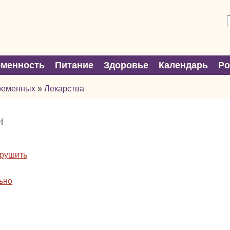
еменность
Питание
Здоровье
Календарь
Р
ременных
»
Лекарства
и
арушить
ьно