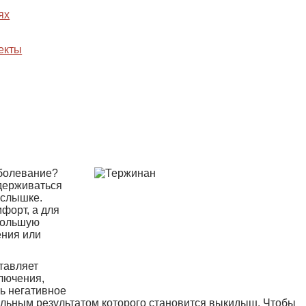
ях
екты
аболевание?
держиваться
аслышке.
форт, а для
большую
ения или
ставляет
ключения,
ь негативное
альным результатом которого становится выкидыш. Чтобы