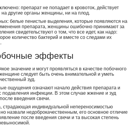
лючено: препарат не попадает в кровоток, действует
и на другие органы женщины, ни на плод.
ных: белые пенистые выделения, которые появляются на
рименения препарата, женщины ошибочно принимают за
ения свидетельствуют о том, что все идет, как надо:
торое количество бактерий и вместе со следами их
.
побочные эффекты
кое значение и могут проявляться в качестве побочного
женщине следует быть очень внимательной и уметь
чественный зуд.
ные ощущения означают начало действия препарата и
 подавления инфекции. В этом случае жжение и зуд
после введения свечи.
а, страдающая индивидуальной непереносимостью
вно назвали недоброкачественным, его основное отличие
оявление после введения свечи и та высокая степень
 невыносимой.