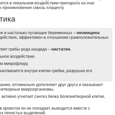
ется в локальном воздействии препарата на очаг
о проникновения сквозь плаценту.
тика
ее и настолько пугающее беременных –
неомицина
а действия, эффективен в отношении грамположительных
ляет грибы рода кандида –
нистатин
.
ьное воздействие.
ую микрофлору.
капливается внутри клетки грибка, разрушая его
танию, оптимально дополняют друг друга и оказывают
нетворные микроорганизмы.
активно угнетает синтез белка болезнетворной клетки,
в кровоток он не попадает, выводится вместе с
ых пенистых выделений.