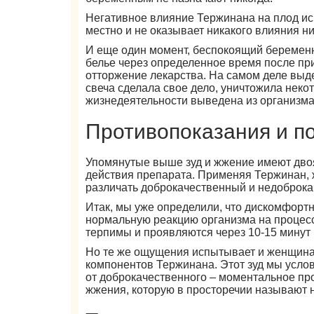
Негативное влияние Тержинана на плод иск
местно и не оказывает никакого влияния н
И еще один момент, беспокоящий беремен
белье через определенное время после п
отторжение лекарства. На самом деле выдел
свеча сделала свое дело, уничтожила неко
жизнедеятельности выведена из организма
Противопоказания и 
Упомянутые выше зуд и жжение имеют двоя
действия препарата. Применяя Тержинан, 
различать доброкачественный и недоброка
Итак, мы уже определили, что дискомфорт
нормальную реакцию организма на процесс
терпимы и проявляются через 10-15 минут 
Но те же ощущения испытывает и женщин
компонентов Тержинана. Этот зуд мы усло
от доброкачественного – моментальное пр
жжения, которую в просторечии называют