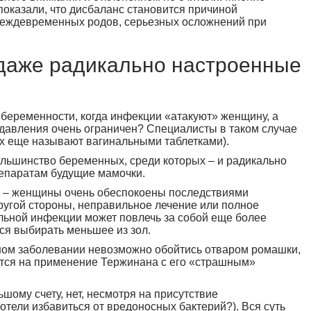
 показали, что дисбаланс становится причиной
реждевременных родов, серьезных осложнений при
даже радикально настроенные
 беременности, когда инфекции «атакуют» женщину, а
давления очень ограничен? Специалисты в таком случае
х еще называют вагинальными таблетками).
ольшинство беременных, среди которых – и радикально
епаратам будущие мамочки.
ь – женщины очень обеспокоены последствиями
ругой стороны, неправильное лечение или полное
альной инфекции может повлечь за собой еще более
ся выбирать меньшее из зол.
ном заболевании невозможно обойтись отваром ромашки,
тся на применение Тержинана с его «страшным»
ьшому счету, нет, несмотря на присутствие
отели избавиться от вредоносных бактерий?). Вся суть