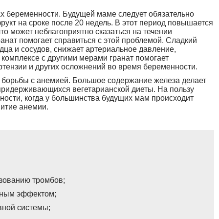
страх беременности. Будущей маме следует обязательно
рукт на сроке после 20 недель. В этот период повышается
что может неблагоприятно сказаться на течении
анат помогает справиться с этой проблемой. Сладкий
дца и сосудов, снижает артериальное давление,
 комплексе с другими мерами гранат помогает
ртензии и других осложнений во время беременности.
я борьбы с анемией. Большое содержание железа делает
придерживающихся вегетарианской диеты. На пользу
нности, когда у большинства будущих мам происходит
витие анемии.
азованию тромбов;
ьным эффектом;
вной системы;