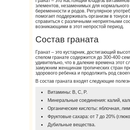
Гранат – это настоящий кладезь витамино
элементов, незаменимых для нормального
беременности и родов. Регулярное употре
помогает поддерживать организм в тонусе 
справиться с различными неприятными со
возникающими в этот непростой период.
Состав граната
Гранат – это кустарник, достигающий высот
спелом гранате содержится до 300-400 сем
удивительно, что в далекие времена этот
замужним женщинам тропических стран пре
здорового ребенка и продолжить род своего
В состав граната входят следующие полез
Витамины: B, C, P.
Минеральные соединения: калий, каль
Органические кислоты: яблочная, ли
Фруктовые сахара: от 7 до 20% (глюко
Дубильные вещества.