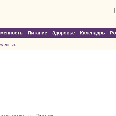
еменность
Питание
Здоровье
Календарь
Р
еменных