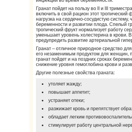
инфекции во время беременности.
Гранат пойдет на пользу во II и III триме
включить в свой рацион этот тропический ф
нагрузка на сердечно-сосудистую систему, 
беременности и развитии плода. Спелый гр
тропический фрукт нормализует работу сер
уменьшает уровень холестерина в крови. В
предупредить развитие артериальной гипе
Гранат – отличное природное средство дл
его незаменимым продуктом для женщин, 
гранат пойдет и на поздних сроках береме
снижение уровня гемоглобина крови и раз
Другие полезные свойства граната:
утоляет жажду;
повышает аппетит;
устраняет отеки;
разжижает кровь и препятствует обр
обладает легким противовоспалител
стимулирует работу центральной нер