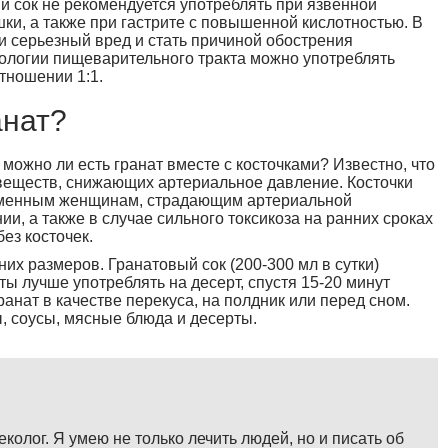
 сок не рекомендуется употреблять при язвенной
ки, а также при гастрите с повышенной кислотностью. В
и серьезный вред и стать причиной обострения
тологии пищеварительного тракта можно употреблять
тношении 1:1.
анат?
ожно ли есть гранат вместе с косточками? Известно, что
 веществ, снижающих артериальное давление. Косточки
ременным женщинам, страдающим артериальной
и, а также в случае сильного токсикоза на ранних сроках
ез косточек.
их размеров. Гранатовый сок (200-300 мл в сутки)
кты лучше употреблять на десерт, спустя 15-20 минут
анат в качестве перекуса, на полдник или перед сном.
, соусы, мясные блюда и десерты.
еколог. Я умею не только лечить людей, но и писать об