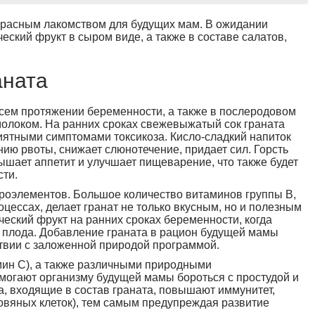
екрасным лакомством для будущих мам. В ожидании
ский фрукт в сыром виде, а также в составе салатов,
аната
всем протяжении беременности, а также в послеродовом
олоком. На ранних сроках свежевыжатый сок граната
иятными симптомами токсикоза. Кисло-сладкий напиток
ию рвоты, снижает слюнотечение, придает сил. Горсть
вышает аппетит и улучшает пищеварение, что также будет
сти.
кроэлементов. Большое количество витаминов группы B,
ессах, делает гранат не только вкусным, но и полезным
ческий фрукт на ранних сроках беременности, когда
й плода. Добавление граната в рацион будущей мамы
ствии с заложенной природой программой.
мин C), а также различными природными
могают организму будущей мамы бороться с простудой и
а, входящие в состав граната, повышают иммунитет,
ровяных клеток), тем самым предупреждая развитие