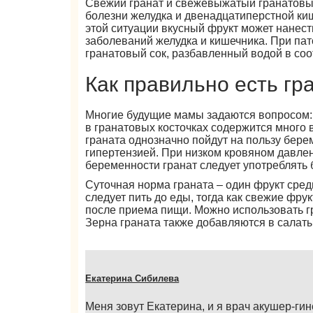
Свежий гранат и свежевыжатый гранатовый
болезни желудка и двенадцатиперстной киш
этой ситуации вкусный фрукт может нанест
заболеваний желудка и кишечника. При па
гранатовый сок, разбавленный водой в соо
Как правильно есть гр
Многие будущие мамы задаются вопросом: м
в гранатовых косточках содержится много
граната однозначно пойдут на пользу бе
гипертензией. При низком кровяном давлени
беременности гранат следует употреблять б
Суточная норма граната – один фрукт средн
следует пить до еды, тогда как свежие фру
после приема пищи. Можно использовать гр
Зерна граната также добавляются в салаты
Екатерина Сибилева
Меня зовут Екатерина, и я врач акушер-гин