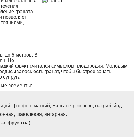
в и минеральных
 течения
бление граната
и позволяет
стояниями,
ы до 5 метров. В
ян. Не
 сладкий фрукт считался символом плодородия. Молодым
дписывалось есть гранат, чтобы быстрее зачать
 супруга.
ные элементы:
ций, фосфор, магний, марганец, железо, натрий, йод.
монная, щавелевая, янтарная.
за, фруктоза).