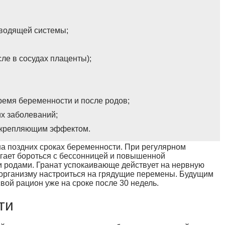
водящей системы;
ле в сосудах плаценты);
ремя беременности и после родов;
их заболеваний;
укрепляющим эффектом.
 на поздних сроках беременности. При регулярном
огает бороться с бессонницей и повышенной
 родами. Гранат успокаивающе действует на нервную
ет организму настроиться на грядущие перемены. Будущим
вой рацион уже на сроке после 30 недель.
ти