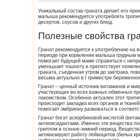
Уникальный состав граната делает его пр
малыша рекомендуется употреблять тропиче
десертов, соусов и других блюд.
Полезные свойства гр
Гранат рекомендуется к употреблению на 
периоде при кормлении малыша грудным м
помогает будущей маме справиться с непр
уменьшает тошноту и препятствует появлен
граната, съеденная утром до завтрака, по
весьма актуально в I триместре беременно
Гранат – ценный источник витаминов и ми
участвующих во всех важных обменных проц
лакомством. Особенно актуален этот тропи
происходит закладка всех органов и ткане
помогает эмбриону развиваться в соответ
Гранат богат аскорбиновой кислотой (вита
антиоксидантами. Именно эти вещества по
гриппом в осенне-зимний период. Веществ
активизируют работу лейкоцитов (белых к