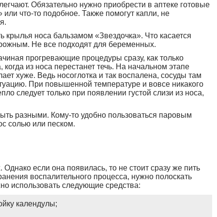
блегчают. Обязательно нужно приобрести в аптеке готовые
или что-то подобное. Также помогут капли, не
я.
ь крылья носа бальзамом «Звездочка». Что касается
орожным. Не все подходят для беременных.
чиная прогревающие процедуры сразу, как только
, когда из носа перестанет течь. На начальном этапе
ает хуже. Ведь носоглотка и так воспалена, сосуды там
итуацию. При повышенной температуре и вовсе никакого
пло следует только при появлении густой слизи из носа,
ыть разными. Кому-то удобно пользоваться паровым
нос солью или песком.
. Однако если она появилась, то не стоит сразу же пить
ранения воспалительного процесса, нужно полоскать
жно использовать следующие средства:
ойку календулы;