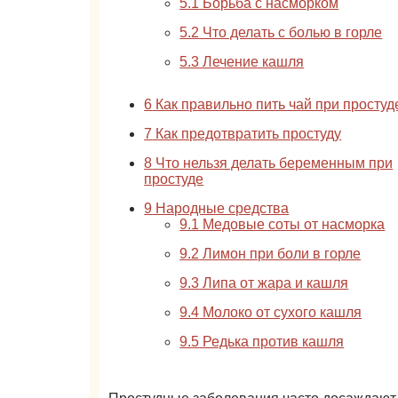
5.1
Борьба с насморком
5.2
Что делать с болью в горле
5.3
Лечение кашля
6
Как правильно пить чай при простуд
7
Как предотвратить простуду
8
Что нельзя делать беременным при
простуде
9
Народные средства
9.1
Медовые соты от насморка
9.2
Лимон при боли в горле
9.3
Липа от жара и кашля
9.4
Молоко от сухого кашля
9.5
Редька против кашля