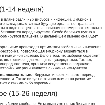
(1-14 неделя)
в плане различных вирусов и инфекций. Эмбрион в
него закладываются все будущие органы, центральная
иты в виде плаценты, она начинает формироваться только
 беззащитен перед вирусами. Особо беречься нужно в
сформируется плацента. В дальнейшем именно она будет
организме происходят прямо-таки глобальные изменения.
ерестройка, позволяющая эмбриону закрепиться в
 в иммунной системе. Дело в том, что эмбрион содержит,
ки, являющиеся для женщины чужеродными. Так вот,
инородного тела, организм искусственно подавляет
стройки как раз и является снижение иммунитета.
ень нежелательно
. Вирусная инфекция в этот период
нности. Также вирус негативно влияет на развитие
ться с какими-либо пороками.
ре (15-26 неделя)
нуть более свободно. Ее малыш уже не так беззащитен