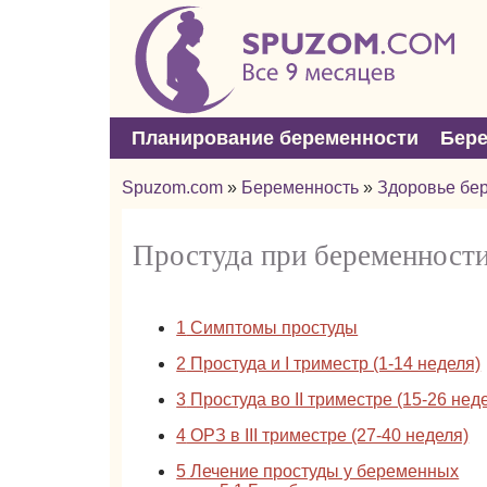
Планирование беременности
Бер
Spuzom.com
»
Беременность
»
Здоровье бе
Простуда при беременност
1
Симптомы простуды
2
Простуда и I триместр (1-14 неделя)
3
Простуда во II триместре (15-26 нед
4
ОРЗ в III триместре (27-40 неделя)
5
Лечение простуды у беременных