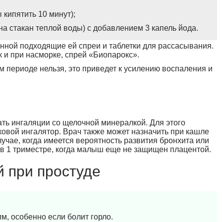
ы кипятить 10 минут);
 на стакан теплой воды) с добавлением 3 капель йода.
нной подходящие ей спреи и таблетки для рассасывания.
к и при насморке, спрей «Биопарокс».
 периоде нельзя, это приведет к усилению воспаления и
ать ингаляции со щелочной минералкой. Для этого
овой ингалятор. Врач также может назначить при кашле
лучае, когда имеется вероятность развития бронхита или
в 1 триместре, когда малыш еще не защищен плацентой.
й при простуде
м, особенно если болит горло.