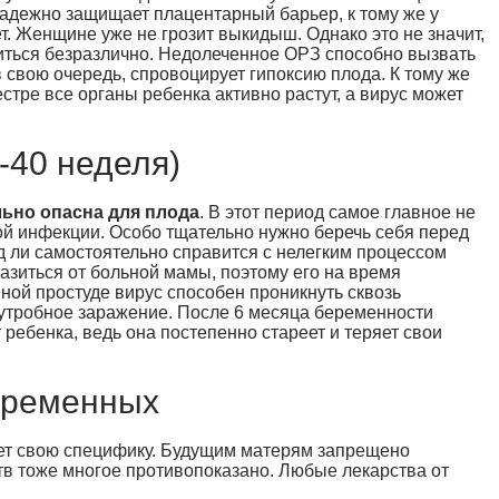
адежно защищает плацентарный барьер, к тому же у
. Женщине уже не грозит выкидыш. Однако это не значит,
оситься безразлично. Недолеченное ОРЗ способно вызвать
в свою очередь, спровоцирует гипоксию плода. К тому же
естре все органы ребенка активно растут, а вирус может
7-40 неделя)
ьно опасна для плода
. В этот период самое главное не
ой инфекции. Особо тщательно нужно беречь себя перед
д ли самостоятельно справится с нелегким процессом
азиться от больной мамы, поэтому его на время
ной простуде вирус способен проникнуть сквозь
утробное заражение. После 6 месяца беременности
ребенка, ведь она постепенно стареет и теряет свои
еременных
еет свою специфику. Будущим матерям запрещено
тв тоже многое противопоказано. Любые лекарства от