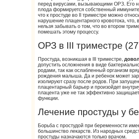
перед вирусами, вызывающими ОРЗ. Его н
плода формируется собственный иммунитет
что к простуде во II триместре можно отн
нарушение плацентарного кровотока, что, 
нельзя забывать о том, что во втором трим
помешать этому процессу.
ОРЗ в III триместре (2
Простуда, возникшая в III триместре,
довол
допустить осложнения в виде бактериальн
родами, так как ослабленный организм вря
рождения малыша. Да и ребенок может зар
изолируют сразу после родов. При запущен
плацентарный барьер и произойдет внутри
плацента уже не так эффективно защищает 
функции.
Лечение простуды у б
Борьба с простудой при беременности им
большинство лекарств. Из народных средс
простуды назначаются только врачом.