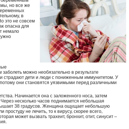
т беременным
мы, но все же
беременных
тельному, в
Но это не совсем
ак опасна для
ет немало
нужно
ные
 заболеть можно необязательно в результате
и страдают дети и люди с пониженным иммунитетом. У
 потому они становятся уязвимыми перед различными
ства. Начинается она с заложенного носа, затем
. Через несколько часов поднимается небольшая
евышает 38 градусов. Женщина ощущает небольшую
и простуду не лечить, то к вирусу, скорее всего,
орая может вызвать трахеит, бронхит, отит, синусит –
ия.