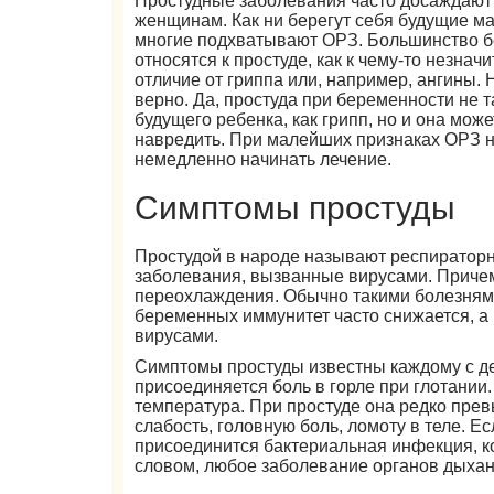
Простудные заболевания часто досаждаю
женщинам. Как ни берегут себя будущие ма
многие подхватывают ОРЗ. Большинство 
относятся к простуде, как к чему-то незначи
отличие от гриппа или, например, ангины. 
верно. Да, простуда при беременности не т
будущего ребенка, как грипп, но и она мож
навредить. При малейших признаках ОРЗ 
немедленно начинать лечение.
Симптомы простуды
Простудой в народе называют респиратор
заболевания, вызванные вирусами. Причем
переохлаждения. Обычно такими болезням
беременных иммунитет часто снижается, а
вирусами.
Симптомы простуды известны каждому с дет
присоединяется боль в горле при глотании
температура. При простуде она редко пр
слабость, головную боль, ломоту в теле. Есл
присоединится бактериальная инфекция, кот
словом, любое заболевание органов дыхан