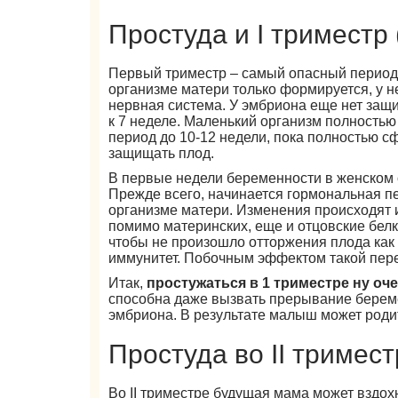
Простуда и I триместр 
Первый триместр – самый опасный период 
организме матери только формируется, у 
нервная система. У эмбриона еще нет защ
к 7 неделе. Маленький организм полностью
период до 10-12 недели, пока полностью 
защищать плод.
В первые недели беременности в женском 
Прежде всего, начинается гормональная п
организме матери. Изменения происходят и
помимо материнских, еще и отцовские бел
чтобы не произошло отторжения плода как 
иммунитет. Побочным эффектом такой пере
Итак,
простужаться в 1 триместре ну оч
способна даже вызвать прерывание береме
эмбриона. В результате малыш может роди
Простуда во II тримест
Во II триместре будущая мама может вздох