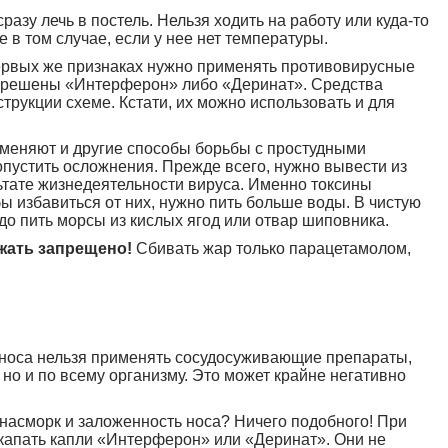
азу лечь в постель. Нельзя ходить на работу или куда-то
 в том случае, если у нее нет температуры.
первых же признаках нужно применять противовирусные
зрешены «Интерферон» либо «Деринат». Средства
трукции схеме. Кстати, их можно использовать и для
меняют и другие способы борьбы с простудными
опустить осложнения. Прежде всего, нужно вывести из
ьтате жизнедеятельности вируса. Именно токсины
бы избавиться от них, нужно пить больше воды. В чистую
до пить морсы из кислых ягод или отвар шиповника.
ижать запрещено!
Сбивать жар только парацетамолом,
 носа нельзя применять сосудосуживающие препараты,
, но и по всему организму. Это может крайне негативно
насморк и заложенность носа? Ничего подобного! При
капать капли «Интерферон» или «Деринат». Они не