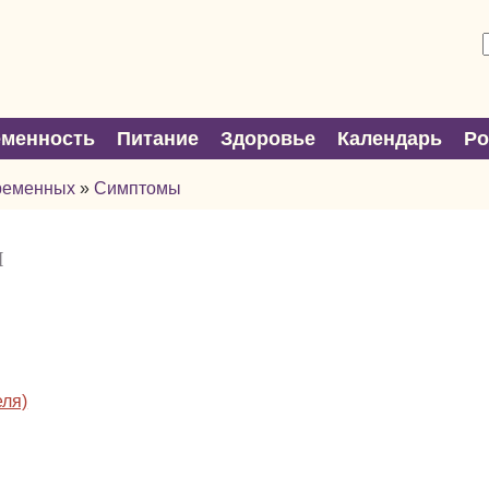
еменность
Питание
Здоровье
Календарь
Р
ременных
»
Симптомы
и
еля)