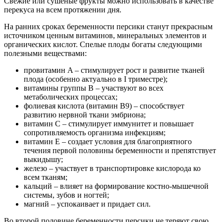
Свежие или сушеные фрукты можно использовать в качестве
перекуса на всем протяжении дня.
На ранних сроках беременности персики станут прекрасным
источником ценным витаминов, минеральных элементов и
органических кислот. Спелые плоды богаты следующими
полезными веществами:
провитамин A – стимулирует рост и развитие тканей
плода (особенно актуально в I триместре);
витамины группы B – участвуют во всех
метаболических процессах;
фолиевая кислота (витамин B9) – способствует
развитию нервной ткани эмбриона;
витамин C – стимулирует иммунитет и повышает
сопротивляемость организма инфекциям;
витамин E – создает условия для благоприятного
течения первой половины беременности и препятствует
выкидышу;
железо – участвует в транспортировке кислорода ко
всем тканям;
кальций – влияет на формирование костно-мышечной
системы, зубов и ногтей;
магний – успокаивает и придает сил.
Во второй половине беременности персики не теряют свою