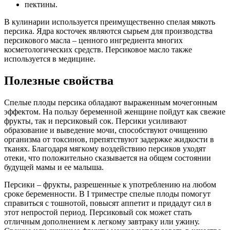
пектины.
В кулинарии используется преимущественно спелая мякоть
персика. Ядра косточек являются сырьем для производства
персикового масла – ценного ингредиента многих
косметологических средств. Персиковое масло также
используется в медицине.
Полезные свойства
Спелые плоды персика обладают выраженным мочегонным
эффектом. На пользу беременной женщине пойдут как свежие
фрукты, так и персиковый сок. Персики усиливают
образование и выведение мочи, способствуют очищению
организма от токсинов, препятствуют задержке жидкости в
тканях. Благодаря мягкому воздействию персиков уходят
отеки, что положительно сказывается на общем состоянии
будущей мамы и ее малыша.
Персики – фрукты, разрешенные к употреблению на любом
сроке беременности. В I триместре спелые плоды помогут
справиться с тошнотой, повысят аппетит и придадут сил в
этот непростой период. Персиковый сок может стать
отличным дополнением к легкому завтраку или ужину.