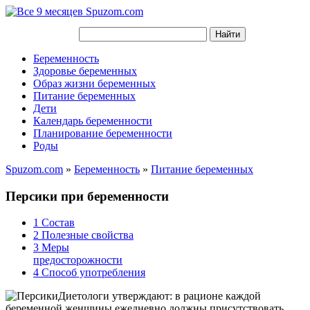
Беременность
Здоровье беременных
Образ жизни беременных
Питание беременных
Дети
Календарь беременности
Планирование беременности
Роды
Spuzom.com
»
Беременность
»
Питание беременных
Персики при беременности
1
Состав
2
Полезные свойства
3
Меры
предосторожности
4
Способ употребления
Диетологи утверждают: в рационе каждой
беременной женщины ежедневно должны присутствовать