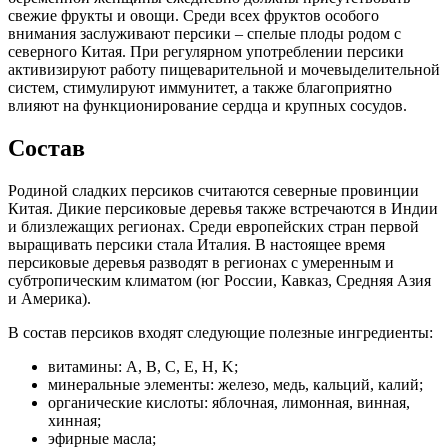
свежие фрукты и овощи. Среди всех фруктов особого
внимания заслуживают персики – спелые плоды родом с
северного Китая. При регулярном употреблении персики
активизируют работу пищеварительной и мочевыделительной
систем, стимулируют иммунитет, а также благоприятно
влияют на функционирование сердца и крупных сосудов.
Состав
Родиной сладких персиков считаются северные провинции
Китая. Дикие персиковые деревья также встречаются в Индии
и близлежащих регионах. Среди европейских стран первой
выращивать персики стала Италия. В настоящее время
персиковые деревья разводят в регионах с умеренным и
субтропическим климатом (юг России, Кавказ, Средняя Азия
и Америка).
В состав персиков входят следующие полезные ингредиенты:
витамины: A, B, С, E, H, K;
минеральные элементы: железо, медь, кальций, калий;
органические кислоты: яблочная, лимонная, винная,
хинная;
эфирные масла;