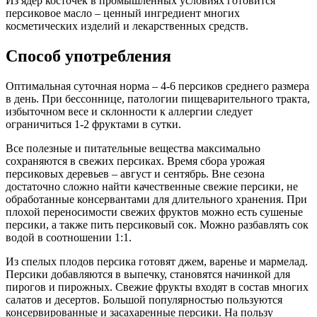
Из ядер косточек в промышленных условиях готовится
персиковое масло – ценный ингредиент многих
косметических изделий и лекарственных средств.
Способ употребления
Оптимальная суточная норма – 4-6 персиков среднего размера
в день. При бессоннице, патологии пищеварительного тракта,
избыточном весе и склонности к аллергии следует
ограничиться 1-2 фруктами в сутки.
Все полезные и питательные вещества максимально
сохраняются в свежих персиках. Время сбора урожая
персиковых деревьев – август и сентябрь. Вне сезона
достаточно сложно найти качественные свежие персики, не
обработанные консервантами для длительного хранения. При
плохой переносимости свежих фруктов можно есть сушеные
персики, а также пить персиковый сок. Можно разбавлять сок
водой в соотношении 1:1.
Из спелых плодов персика готовят джем, варенье и мармелад.
Персики добавляются в выпечку, становятся начинкой для
пирогов и пирожных. Свежие фрукты входят в состав многих
салатов и десертов. Большой популярностью пользуются
консервированные и засахаренные персики. На пользу